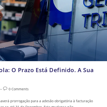
la: O Prazo Está Definido. A Sua
0 Comments
haverá prorrogação para a adesão obrigatória à facturação
tar-se até 31 de Dezembro. Esta mudança não…