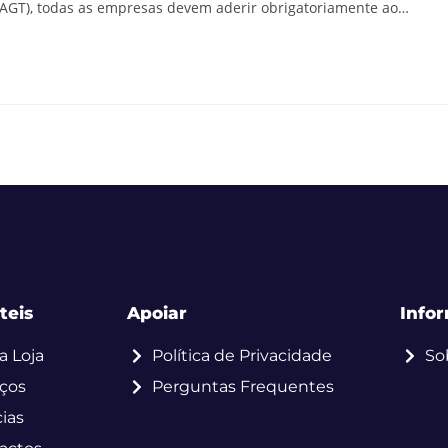
(AGT), todas as empresas devem aderir obrigatoriamente ao…
teis
Apoiar
Info
a Loja
Política de Privacidade
So
iços
Perguntas Frequentes
ias